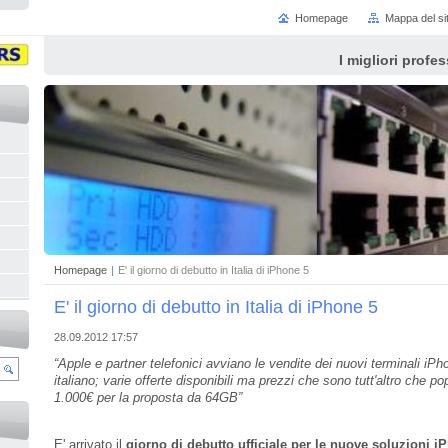
Homepage
Mappa del si
I migliori profes
Homepage
|
E' il giorno di debutto in Italia di iPhone 5
E' il giorno di debutto in Italia di iPhone 5
28.09.2012 17:57
“Apple e partner telefonici avviano le vendite dei nuovi terminali iP
italiano; varie offerte disponibili ma prezzi che sono tutt'altro che pop
1.000€ per la proposta da 64GB”
E' arrivato il
giorno di debutto ufficiale per le nuove soluzioni i