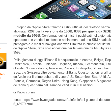
E proprio dall'Apple Store traiamo i listini ufficiali del telefono senza
abbinata:
729€ per la versione da 16GB, 839€ per quella da 32GB 
modello da 64GB
. Confermati quindi i listini pubblicati nella giornat
operatore che vende il telefono in abbinamento ad una SIM ricaricabil
prepagato e 2 mesi di navigazione web illimitata in bundle per listini i
dell'Apple Store, fatta solo eccezione per la versione da 64 Gbytes
n:
959€.
Dalla giornata di oggi iPhone 5 è acquistabile in Austria, Belgio, Re
Danimarca, Estonia, Finlandia, Ungheria, Irlanda, Liechtenstein, Li
Olanda, Nuova Zelanda, Norvegia, Polonia, Portogallo, Slovacchia,
Svezia e Svizzera oltre ovviamente all'Italia. Queste nazioni si affi
ideo
da Apple per il primo debutto di venerdì 21 Settembre: Stati Uniti, A
l
Francia, Germania, Regno Unito, Hong Kong, Giappone e Singapore. 
dell'anno questi terminali saranno venduti in 100 nazioni.
di Paolo corsini
fonte: https://www.hwupgrade.it/news/telefonia/e-il-giorno-di-debutto-i
5_43970.html