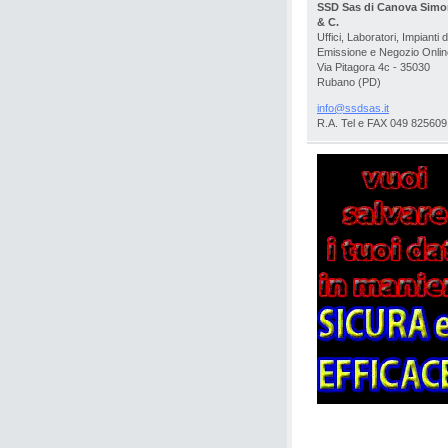
SSD Sas di Canova Sim
& C.
Uffici, Laboratori, Impianti d
Emissione e Negozio Onlin
Via Pitagora 4c - 35030
Rubano (PD)
info@ssd
sas.it
R.A. Tel e FAX 049 825609