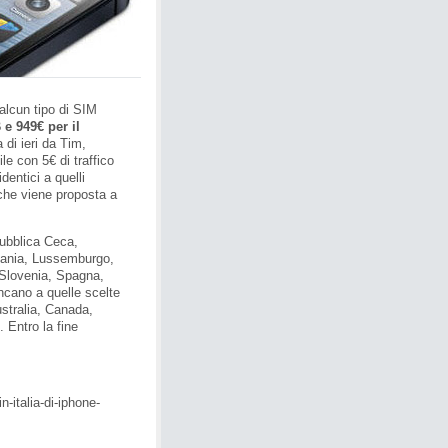
 alcun tipo di SIM
e 949€ per il
a di ieri da Tim,
e con 5€ di traffico
dentici a quelli
 che viene proposta a
pubblica Ceca,
tuania, Lussemburgo,
 Slovenia, Spagna,
ancano a quelle scelte
ustralia, Canada,
Entro la fine
n-italia-di-iphone-