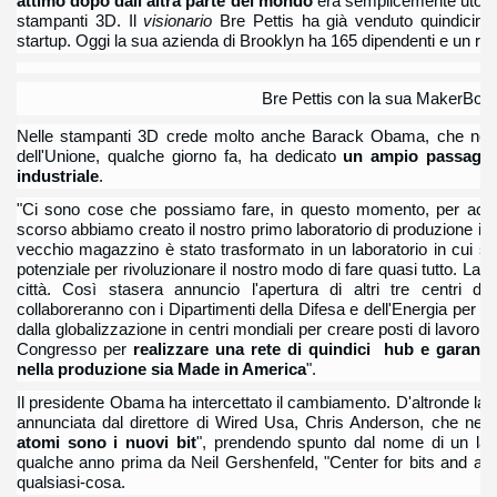
attimo dopo dall'altra parte del mondo
era semplicemente utopist
stampanti 3D. Il
visionario
Bre Pettis ha già venduto quindicimi
startup. Oggi la sua azienda di Brooklyn ha 165 dipendenti e un rob
Bre Pettis con la sua MakerBot
Nelle stampanti 3D crede molto anche Barack Obama,
che nel
dell'Unione, qualche giorno fa, ha dedicato
un ampio passaggi
industriale
.
"Ci sono cose che possiamo fare, in questo momento, per acce
scorso abbiamo creato il nostro primo laboratorio di produzione i
vecchio magazzino è stato trasformato in un laboratorio in cui si
potenziale per rivoluzionare il nostro modo di fare quasi tutto. La
città. Così stasera annuncio l'apertura di altri tre centri d
collaboreranno con i Dipartimenti della Difesa e dell'Energia per tras
dalla globalizzazione in centri mondiali per creare posti di lavoro 
Congresso per
realizzare una rete di quindici hub e garanti
nella produzione sia Made in America
".
Il presidente Obama ha intercettato il cambiamento. D'altronde la
annunciata dal direttore di Wired Usa, Chris Anderson, che nel 2
atomi sono i nuovi bit
", prendendo spunto dal nome di un labo
qualche anno prima da Neil Gershenfeld, "Center for bits and at
qualsiasi-cosa.