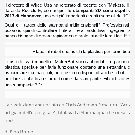
Il direttore di Wired Usa ha reiterato di recente con "Makers, il rit
Italia da Rizzoli. E, comunque,
le stampanti 3D sono ospiti d'o
2013 di Hannover
, uno dei più importanti eventi mondiali dell'ICT.
Qual è il target delle stampanti tridimensionali? Professionisti 
possono quindi controllare l'intera filiera produttiva. Ingegneri, arc
hanno bisogno di creare rapidamente prototipi delle loro idee. E po
Filabot, il robot che ricicla la plastica per farne bo
I costi dei vari modelli di MakerBot sono abbordabili e partono da
plastica speciale per farla funzionare costano una settantina di 
risparmiare sui materiali, perché sono disponibili anche robot – mol
riciclare la plastica e farne bobine da stampante. Filabot, ad es
una stampante 3D:
La rivoluzione annunciata da Chris Anderson è matura. "Arrivan
artigiani dell'era digitale", titolava La Stampa qualche mese fa
noi?
di Pino Bruno