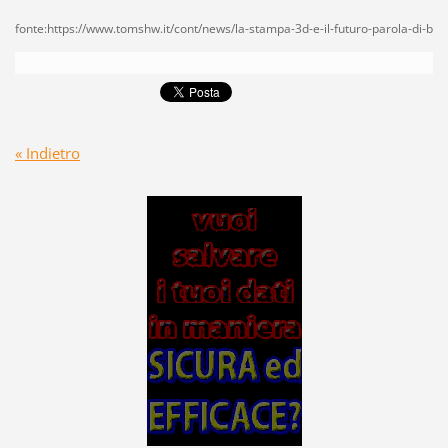
fonte:https://www.tomshw.it/cont/news/la-stampa-3d-e-il-futuro-parola-di-b
« Indietro